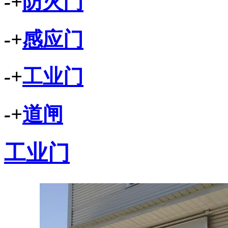
-
+
防火门
-
+
感应门
-
+
工业门
-
+
道闸
工业门