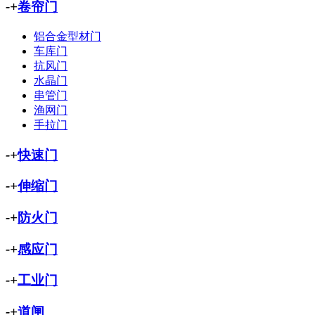
-
+
卷帘门
铝合金型材门
车库门
抗风门
水晶门
串管门
渔网门
手拉门
-
+
快速门
-
+
伸缩门
-
+
防火门
-
+
感应门
-
+
工业门
-
+
道闸