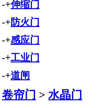
-
+
伸缩门
-
+
防火门
-
+
感应门
-
+
工业门
-
+
道闸
卷帘门
>
水晶门