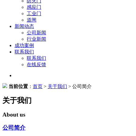
防火门
感应门
工业门
道闸
新闻动态
公司新闻
行业新闻
成功案例
联系我们
联系我们
在线反馈
当前位置
：
首页
>
关于我们
> 公司简介
关于我们
About us
公司简介