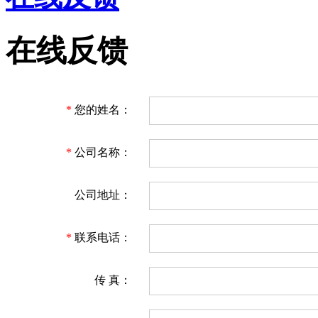
在线反馈
*
您的姓名：
*
公司名称：
公司地址：
*
联系电话：
传 真：