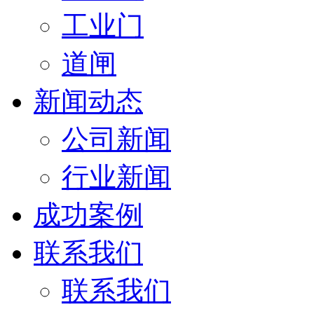
工业门
道闸
新闻动态
公司新闻
行业新闻
成功案例
联系我们
联系我们