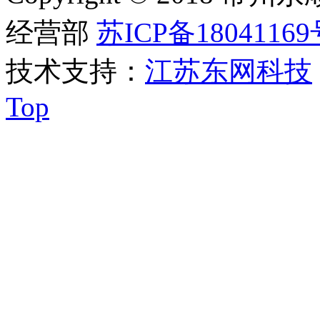
经营部
苏ICP备18041169
技术支持：
江苏东网科技
Top