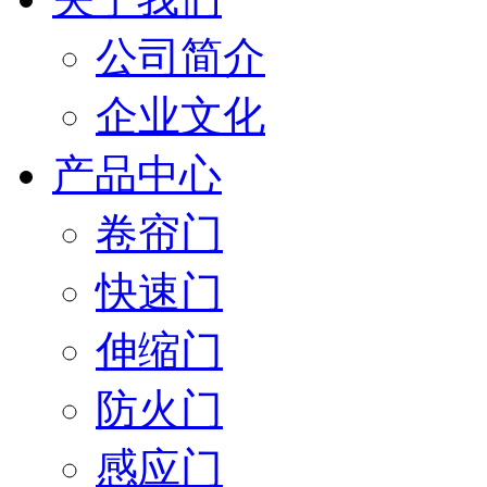
公司简介
企业文化
产品中心
卷帘门
快速门
伸缩门
防火门
感应门