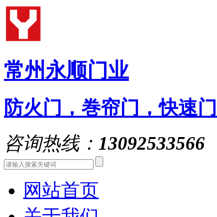
常州永顺门业
防火门，巻帘门，快速门
咨询热线：
13092533566
网站首页
关于我们