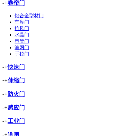
-
+
卷帘门
铝合金型材门
车库门
抗风门
水晶门
串管门
渔网门
手拉门
-
+
快速门
-
+
伸缩门
-
+
防火门
-
+
感应门
-
+
工业门
-
+
道闸