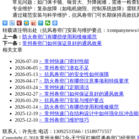
常见问题：如门体卡顿、噪音大、升降困难，需逐一检查轨
专业维护：复杂故障（如电机烧毁、控制系统故障）需联系专
通过规范安装与科学维护，抗风卷帘门可长期保持高效抗风
转载请注明出处（抗风卷帘门安装与维护要点：
/companynews/
上一条：
防火卷帘门有哪些使用和维修规范
下一条：
常州卷帘门如何保证良好的通风效果
相关文章
2026-07-10
>
常州快速门密封性能
2026-06-05
>
常州卷帘门潜在不足
2026-05-13
>
抗风卷帘门的安全性如何保障
2026-04-17
>
防火卷帘门有哪些注意事项和特殊要求
2026-03-24
>
常州快速门定期清洁
2026-02-27
>
常州卷帘门如何保证良好的通风效果
2026-01-29
>
抗风卷帘门安装与维护要点
2026-01-14
>
防火卷帘门有哪些使用和维修规范
2025-12-19
>
常州快速门在结构设计中如何强化抗冲击能
2025-12-10
>
常州卷帘门维护技巧
联系人：许先生 电话：13092533566 / 15189771557
Copyright © 2018 常州永顺门业-天宁区红梅哎勇卷帘门经营部