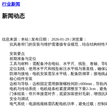
行业新闻
新闻动态
信息来源：本站 | 发布日期： 2026-01-29 | 浏览量：
抗风卷帘门的安装与维护需遵循专业规范，结合结构特性与
安装要点
前期准备与定位
工具与材料：需配备冲击电钻、水平尺、线坠、卷轴、导轨、
定位划线：使用水平尺和线坠标注水平线与垂直线，确保边框安
防潮与接地：电机安装需呈水平线，配备防潮罩；接地线必须连接
核心组件安装
边框与导轨：边框固定需用膨胀螺栓间距≤600mm，导轨内
电机与传动系统：电机链条松紧度调整至下垂2-3cm，避免
门体组装：帘片串接需对齐，底梁加装密封毛刷，增强抗风
安全与调试
电气系统：电源线规格需匹配电机功率，避免过载；控制箱