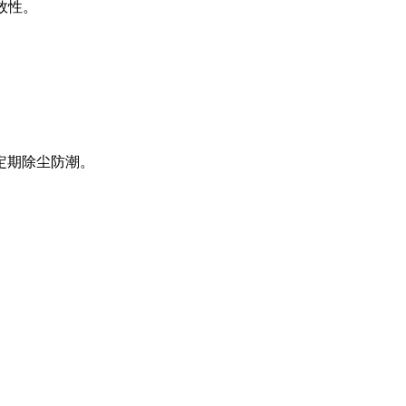
效性。
。
定期除尘防潮。