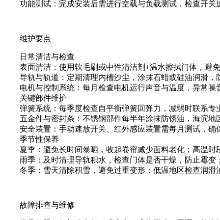
功能测试：完成安装后需进行空载与负载测试，检查开关速
维护要点
日常清洁与检查
表面清洁：使用软毛刷或中性清洁剂+温水擦拭门体，避免
导轨与轨道：定期清理内槽沙尘，涂抹石蜡或硅油润滑，防
电机与控制系统：每月检查电机运行声音与温度，异常噪音
关键部件维护
弹簧系统：每季度检查自平衡弹簧回弹力，减弱时联系专业
五金件与密封条：不锈钢部件每半年涂抹防锈油，海滨地区
安全装置：手动速放开关、红外感应装置需每月测试，确保
季节性保养
夏季：避免长时间暴晒，收起卷帘减少面料老化；高温时段
雨季：及时清理导轨积水，检查门体是否干燥，防止霉变；
冬季：雪天清除积雪，避免过重变形；低温地区检查润滑油
故障排查与维修