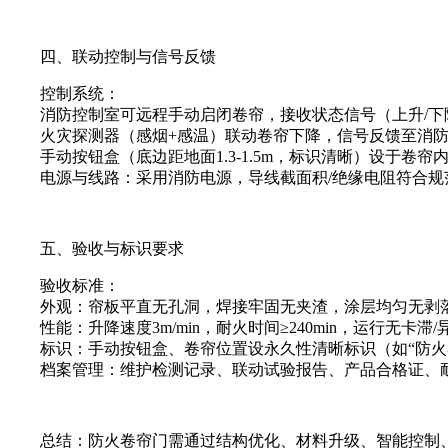
四、联动控制与信号反馈
控制系统：
消防控制室可远程手动启闭卷帘，接收状态信号（上升/下降
火灾探测器（感烟+感温）联动卷帘下降，信号反馈至消防
手动按钮盒（底边距地面1.3-1.5m，标识清晰）设于卷帘
电源与线路：采用消防电源，导线截面积/绝缘电阻符合规
五、验收与标识要求
验收标准：
外观：帘板平直无孔洞，焊接牢固无夹渣，涂层均匀无剥
性能：升降速度3m/min，耐火时间≥240min，运行无卡滞/
标识：手动按钮盒、卷帘位置设永久性清晰标识（如“防火卷
档案管理：维护检测记录、联动试验报告、产品合格证、耐
总结：防火卷帘门需通过结构优化、材料升级、智能控制、