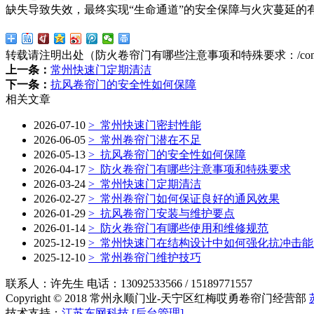
缺失导致失效，最终实现“生命通道”的安全保障与火灾蔓延的
转载请注明出处（防火卷帘门有哪些注意事项和特殊要求：
/co
上一条：
常州快速门定期清洁
下一条：
抗风卷帘门的安全性如何保障
相关文章
2026-07-10
>
常州快速门密封性能
2026-06-05
>
常州卷帘门潜在不足
2026-05-13
>
抗风卷帘门的安全性如何保障
2026-04-17
>
防火卷帘门有哪些注意事项和特殊要求
2026-03-24
>
常州快速门定期清洁
2026-02-27
>
常州卷帘门如何保证良好的通风效果
2026-01-29
>
抗风卷帘门安装与维护要点
2026-01-14
>
防火卷帘门有哪些使用和维修规范
2025-12-19
>
常州快速门在结构设计中如何强化抗冲击能
2025-12-10
>
常州卷帘门维护技巧
联系人：许先生 电话：13092533566 / 15189771557
Copyright © 2018 常州永顺门业-天宁区红梅哎勇卷帘门经营部
技术支持：
江苏东网科技
[后台管理]