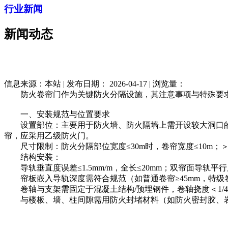
行业新闻
新闻动态
信息来源：本站 | 发布日期： 2026-04-17 | 浏览量：
防火卷帘门作为关键防火分隔设施，其注意事项与特殊要求
一、安装规范与位置要求
设置部位：主要用于防火墙、防火隔墙上需开设较大洞口的部
帘，应采用乙级防火门。
尺寸限制：防火分隔部位宽度≤30m时，卷帘宽度≤10m；＞30
结构安装：
导轨垂直度误差≤1.5mm/m，全长≤20mm；双帘面导轨平行
帘板嵌入导轨深度需符合规范（如普通卷帘≥45mm，特级卷帘
卷轴与支架需固定于混凝土结构/预埋钢件，卷轴挠度＜1/4
与楼板、墙、柱间隙需用防火封堵材料（如防火密封胶、岩