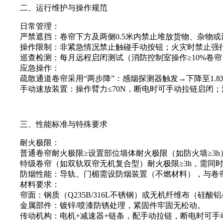
二、运行维护与操作规范
日常管理：
严禁遮挡：卷帘下方及两侧0.5米内禁止堆放货物、杂物或
操作限制：非紧急情况禁止触碰手动按钮；火灾时禁止强行
巡查检测：每月远程启闭测试（消防控制室操作≥10%卷帘），
应急操作：
疏散通道卷帘采用“两步降”：感烟探测器触发→下降至1.8
手动速放装置：操作臂力≤70N，断电时可手动拉链启闭；温
三、性能标准与特殊要求
耐火极限：
普通卷帘耐火极限≥设置部位墙体耐火极限（如防火墙≥3h）
特级卷帘（如双轨双帘无机复合型）耐火极限≥3h，需同时
防烟性能：导轨、门楣需设防烟装置（不燃材料），与卷帘表面贴合面
材料要求：
帘面：钢质（Q235B/316L不锈钢）或无机纤维布（硅酸
金属部件：镀锌/喷漆防锈处理，紧固件牢固无松动。
传动机构：电机+减速器+链条，配手动拉链，断电时可手