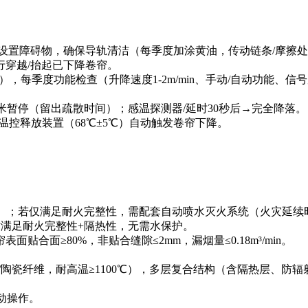
设置障碍物，确保导轨清洁（每季度加涂黄油，传动链条/摩擦
穿越/抬起已下降卷帘。
每季度功能检查（升降速度1-2m/min、手动/自动功能、信
米暂停（留出疏散时间）；感温探测器/延时30秒后→完全降落。
控释放装置（68℃±5℃）自动触发卷帘下降。
；若仅满足耐火完整性，需配套自动喷水灭火系统（火灾延续时
满足耐火完整性+隔热性，无需水保护。
≥80%，非贴合缝隙≤2mm，漏烟量≤0.18m³/min。
铝/陶瓷纤维，耐高温≥1100℃），多层复合结构（含隔热层、防
动操作。