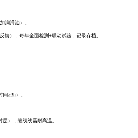
处加润滑油）。
号反馈），每年全面检测+联动试验，记录存档。
间≥3h）。
辐射层），缝纫线需耐高温。