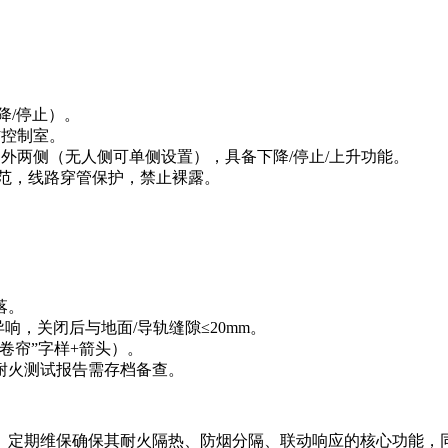
/停止）。
控制室。
内外两侧（无人侧可单侧设置），具备下降/停止/上升功能。
范，线路穿管保护，禁止裸露。
落。
异响，关闭后与地面/导轨缝隙≤20mm。
帘”字样+箭头）。
火测试报告需存档备查。
定期维保确保其耐火隔热、防烟分隔、联动响应的核心功能，同